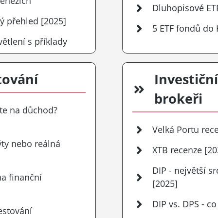
penězích
Dluhopisové ETF
ký přehled [2025]
5 ETF fondů do
větlení s příklady
tování
Investičn
brokeři
ete na důchod?
Velká Portu rec
ýty nebo reálná
XTB recenze [20
DIP - největší 
na finanční
[2025]
DIP vs. DPS - co 
vestování