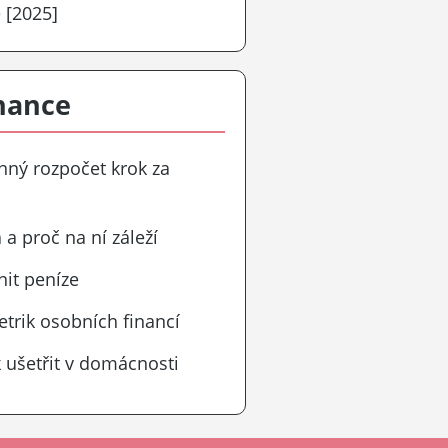
 [2025]
nance
inný rozpočet krok za
 a proč na ní záleží
it peníze
etrik osobních financí
 ušetřit v domácnosti