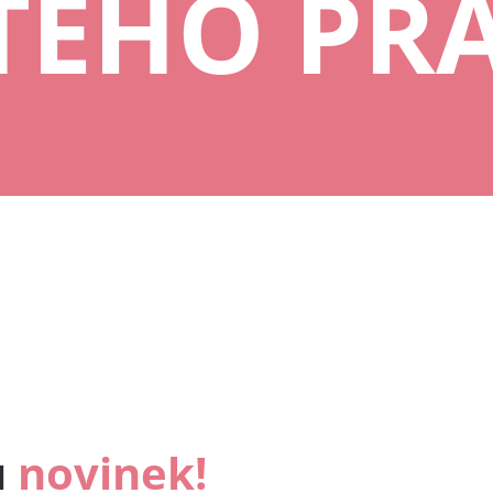
TÉHO PR
u
novinek!