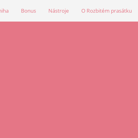
niha
Bonus
Nástroje
O Rozbitém prasátku