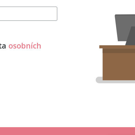
ěta
osobních