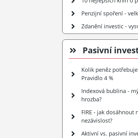
10 nejlepších knih o 
Penzijní spoření - vel
Zdanění investic - vys
Pasivní inves
Kolik peněz potřebuj
Pravidlo 4 %
Indexová bublina - m
hrozba?
FIRE - jak dosáhnout 
nezávislost?
Aktivní vs. pasivní in