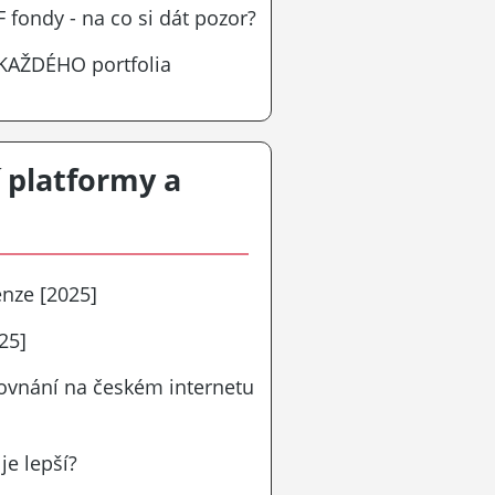
 fondy - na co si dát pozor?
 KAŽDÉHO portfolia
í platformy a
enze [2025]
25]
srovnání na českém internetu
je lepší?