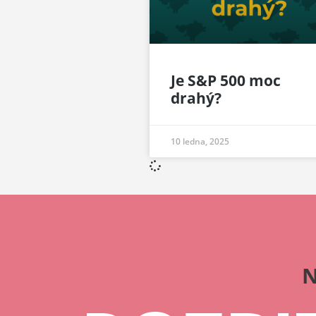
Je S&P 500 moc
drahý?
10 ledna, 2025
N