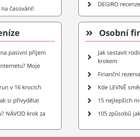
DEGIRO recenze
 na časování!
eníze
Osobní fi
na pasivní příjem
Jak sestavit rod
krokem
 internetu? Moje
Finanční rezerva
run v 16 krocích
Kde LEVNĚ směn
k si přivydělat
15 nejlepších m
zdu? NÁVOD krok za
105 způsobů jak