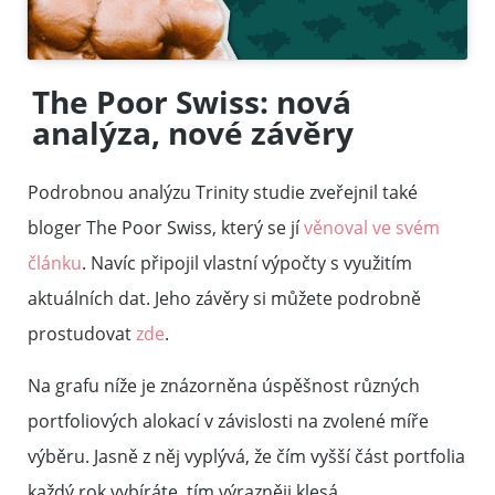
The Poor Swiss: nová
analýza, nové závěry
Podrobnou analýzu Trinity studie zveřejnil také
bloger The Poor Swiss, který se jí
věnoval ve svém
článku
. Navíc připojil vlastní výpočty s využitím
aktuálních dat. Jeho závěry si můžete podrobně
prostudovat
zde
.
Na grafu níže je znázorněna úspěšnost různých
portfoliových alokací v závislosti na zvolené míře
výběru. Jasně z něj vyplývá, že čím vyšší část portfolia
každý rok vybíráte, tím výrazněji klesá