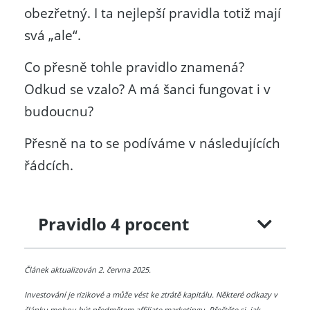
obezřetný. I ta nejlepší pravidla totiž mají
svá „ale“.
Co přesně tohle pravidlo znamená?
Odkud se vzalo? A má šanci fungovat i v
budoucnu?
Přesně na to se podíváme v následujících
řádcích.
Pravidlo 4 procent
Článek aktualizován 2. června 2025.
Investování je rizikové a může vést ke ztrátě kapitálu. Některé odkazy v
článku mohou být předmětem affiliate marketingu. Přečtěte si, jak