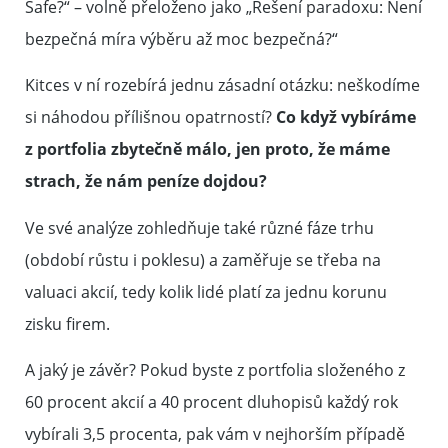
Safe?
“
– volně přeloženo jako
„Řešení paradoxu: Není
bezpečná míra výběru až moc bezpečná?“
Kitces v ní rozebírá jednu zásadní otázku: neškodíme
si náhodou přílišnou opatrností?
Co když vybíráme
z portfolia zbytečně málo, jen proto, že máme
strach, že nám peníze dojdou?
Ve své analýze zohledňuje také různé fáze trhu
(období růstu i poklesu) a zaměřuje se třeba na
valuaci akcií, tedy kolik lidé platí za jednu korunu
zisku firem.
A jaký je závěr? Pokud byste z portfolia složeného z
60 procent akcií a 40 procent dluhopisů každý rok
vybírali 3,5 procenta, pak vám v nejhorším případě