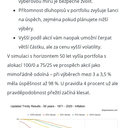
výběrovou míru je bezpečné zvolit.
Přítomnost dluhopisů v portfoliu zvyšuje šanci
na úspěch, zejména pokud plánujete nižší
výběry.
Vyšší podíl akcií vám naopak umožní čerpat
větší částku, ale za cenu vyšší volatility.
V simulaci s horizontem 50 let vyšla portfolia s
alokací 100/0 a 75/25 ve prospěch akcií jako
mimořádně odolná – při výběrech mezi 3 a 3,5 %
měla úspěšnost až 98 %. U pravidla 4 procent už ale
pravděpodobnost přežití začíná klesat.