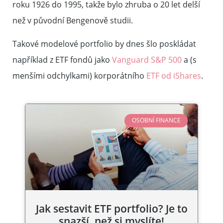
roku 1926 do 1995, takže bylo zhruba o 20 let delší
než v původní Bengenově studii.
Takové modelové portfolio by dnes šlo poskládat
například z ETF fondů jako
Vanguard S&P 500
a (s
menšími odchylkami) korporátního
ETF od iShares
.
OSOBNÍ FINANCE
Jak sestavit ETF portfolio? Je to
snazší, než si myslíte!