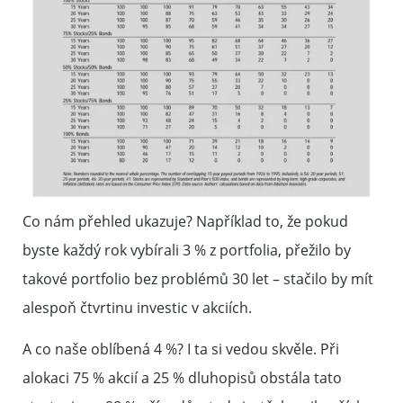
Co nám přehled ukazuje? Například to, že pokud
byste každý rok vybírali 3 % z portfolia, přežilo by
takové portfolio bez problémů 30 let – stačilo by mít
alespoň čtvrtinu investic v akciích.
A co naše oblíbená 4 %? I ta si vedou skvěle. Při
alokaci 75 % akcií a 25 % dluhopisů obstála tato