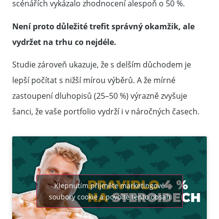
scénářích vykázalo zhodnocení alespoň o 50 %.
Není proto důležité trefit správný okamžik, ale
vydržet na trhu co nejdéle.
Studie zároveň ukazuje, že s delším důchodem je
lepší počítat s nižší mírou výběrů. A že mírné
zastoupení dluhopisů (25–50 %) výrazně zvyšuje
šanci, že vaše portfolio vydrží i v náročných časech.
Klepnutím přijměte marketingové
soubory cookie a povolte tento obsah