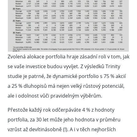
Zvolená alokace portfolia hraje zásadní roli v tom, jak
se vaše investice budou vyvíjet. Z výsledků Trinity
studie je patrné, že dynamické portfolio s 75 % akcií
a 25 % dluhopisů má nejen velký růstový potenciál,
ale i odolnost vůči pravidelným výběrům.
Přestože každý rok odčerpáváte 4 % z hodnoty
portfolia, za 30 let může jeho hodnota v průměru
vzrůst až devítinásobně (!). A i v těch nejhorších