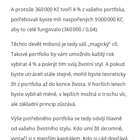
A protože 360 000 Kč tvoří 4 % z vašeho portfolia,
potřebovali byste mít naspořených
9 000 000 Kč
,
aby to celé fungovalo (360 000 / 0,04).
Těchto devět milionů je tedy váš „magický“ cíl.
Takové portfolio by vám umožnilo každý rok
vybírat 4 % a pokrýt tím svůj životní styl. A pokud
byste utráceli stále stejně, mohli byste teoreticky
žít z portfolia až do konce života. V horších letech
byste vybírali méně, v lepších možná o trochu víc,
ale základní princip zůstává.
Výše potřebného portfolia se tedy odvíjí hlavně
od vašeho životního stylu. Kdo umí žít skromně,
vystačí si s menším kapitálem. Kdo si rád dopřává,