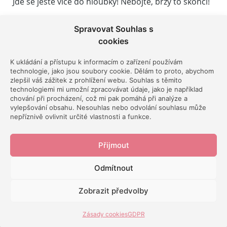
Jde se ještě více do hloubky! Nebojte, brzy to skončí!
Na blogu Early retirement now přišli autoři s
Spravovat Souhlas s
opravdu vyčerpávající studií pravidla 4 procent. Ta
cookies
se zabývá hned několika tématy:
K ukládání a přístupu k informacím o zařízení používám
technologie, jako jsou soubory cookie. Dělám to proto, abychom
Úvod do problematiky a zhodnocení
zlepšil váš zážitek z prohlížení webu. Souhlas s těmito
technologiemi mi umožní zpracovávat údaje, jako je například
předchozích studií
chování při procházení, což mi pak pomáhá při analýze a
vylepšování obsahu. Nesouhlas nebo odvolání souhlasu může
Rozdíl mezi 30 a 60 lety výběrů
nepříznivě ovlivnit určité vlastnosti a funkce.
Vliv aktuální cenové hladiny kapitálových trhů
Přijmout
Dopad důchodu na pravidlo 4 %
Náklady na život
Odmítnout
Míra výběrů mezi lety 2000-2016
Zobrazit předvolby
Diskuze všech výsledků této série, která díky své
hloubce dokonce později vyšla jako samostatný
Zásady cookies
GDPR