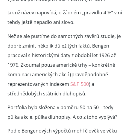
Jak už název napovídá, o žádném „pravidlu 4 %“ v ní
tehdy ještě nepadlo ani slovo.
Než se ale pustíme do samotných závěrů studie, je
dobré zmínit několik důležitých faktů. Bengen
pracoval s historickými daty z období let 1926 až
1976. Zkoumal pouze americké trhy – konkrétně
kombinaci amerických akcií (pravděpodobně
reprezentovaných indexem
S&P 500
) a
střednědobých státních dluhopisů.
Portfolia byla složena v poměru 50 na 50 – tedy
půlka akcie, půlka dluhopisy. A co z toho vyplývá?
Podle Bengenových výpočtů mohl člověk ve věku