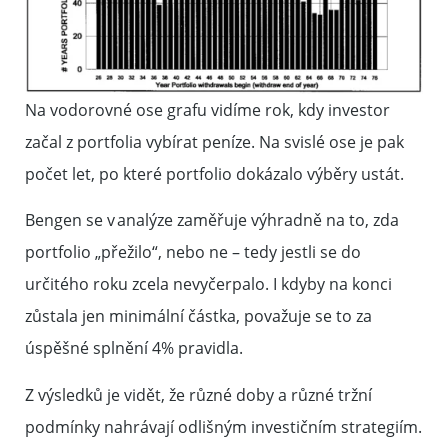
Na vodorovné ose grafu vidíme rok, kdy investor
začal z portfolia vybírat peníze. Na svislé ose je pak
počet let, po které portfolio dokázalo výběry ustát.
Bengen se v analýze zaměřuje výhradně na to, zda
portfolio „přežilo“, nebo ne – tedy jestli se do
určitého roku zcela nevyčerpalo. I kdyby na konci
zůstala jen minimální částka, považuje se to za
úspěšné splnění 4% pravidla.
Z výsledků je vidět, že různé doby a různé tržní
podmínky nahrávají odlišným investičním strategiím.