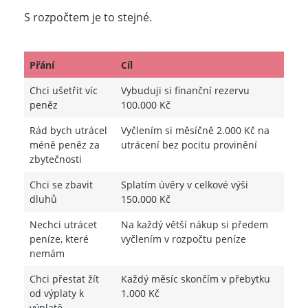
S rozpočtem je to stejné.
Přání
Cíl
Chci ušetřit víc
Vybuduji si finanční rezervu
peněz
100.000 Kč
Rád bych utrácel
Vyčlením si měsíčně 2.000 Kč na
méně peněz za
utrácení bez pocitu provinění
zbytečnosti
Chci se zbavit
Splatím úvěry v celkové výši
dluhů
150.000 Kč
Nechci utrácet
Na každý větší nákup si předem
peníze, které
vyčlením v rozpočtu peníze
nemám
Chci přestat žít
Každý měsíc skončím v přebytku
od výplaty k
1.000 Kč
výplatě