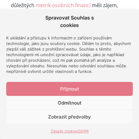
důležitých
metrik osobních financí
měli zájem,
mrkněte na
tento odkaz
! Předplatitelé na
Spravovat Souhlas s
herohero
mají šablonu s 90% slevou.
cookies
K ukládání a přístupu k informacím o zařízení používám
Výhody
technologie, jako jsou soubory cookie. Dělám to proto, abychom
zlepšil váš zážitek z prohlížení webu. Souhlas s těmito
technologiemi mi umožní zpracovávat údaje, jako je například
chování při procházení, což mi pak pomáhá při analýze a
Každý finanční plán by měl mít za cíl budovat
vylepšování obsahu. Nesouhlas nebo odvolání souhlasu může
jmění.
Ne proto, abyste nutně skončili jako
nepříznivě ovlivnit určité vlastnosti a funkce.
milionáři, ale proto, že vám to výrazně usnadní
Přijmout
život a připraví vás na důchod, který jednoho dne
přijde.
Odmítnout
Tím, že pravidelně sledujete, kolik máte peněz, si
Zobrazit předvolby
vlastně děláte jasno v tom, jak na tom opravdu
Zásady cookies
GDPR
jste. A když máte čísla, můžete si spočítat třeba i