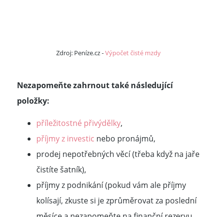
Zdroj: Peníze.cz -
Výpočet čisté mzdy
Nezapomeňte zahrnout také následující
položky:
příležitostné přivýdělky
,
příjmy z investic
nebo pronájmů,
prodej nepotřebných věcí (třeba když na jaře
čistíte šatník),
příjmy z podnikání (pokud vám ale příjmy
kolísají, zkuste si je zprůměrovat za poslední
měsíce a nezapomeňte na finanční rezervu