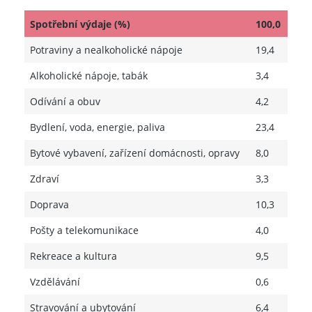
Spotřební výdaje (%)
100,0
Potraviny a nealkoholické nápoje
19,4
Alkoholické nápoje, tabák
3,4
Odívání a obuv
4,2
Bydlení, voda, energie, paliva
23,4
Bytové vybavení, zařízení domácnosti, opravy
8,0
Zdraví
3,3
Doprava
10,3
Pošty a telekomunikace
4,0
Rekreace a kultura
9,5
Vzdělávání
0,6
Stravování a ubytování
6,4