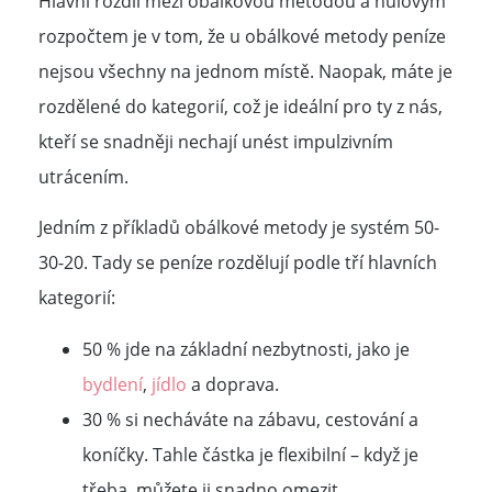
Hlavní rozdíl mezi obálkovou metodou a nulovým
rozpočtem je v tom, že u obálkové metody peníze
nejsou všechny na jednom místě. Naopak, máte je
rozdělené do kategorií, což je ideální pro ty z nás,
kteří se snadněji nechají unést impulzivním
utrácením.
Jedním z příkladů obálkové metody je systém 50-
30-20. Tady se peníze rozdělují podle tří hlavních
kategorií:
50 % jde na základní nezbytnosti, jako je
bydlení
,
jídlo
a doprava.
30 % si necháváte na zábavu, cestování a
koníčky. Tahle částka je flexibilní – když je
třeba, můžete ji snadno omezit.