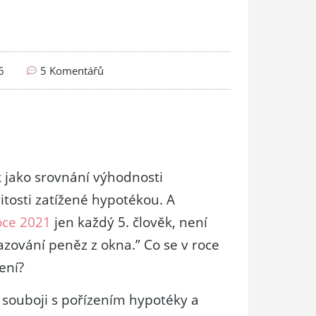
6
5 Komentářů
k jako srovnání výhodnosti
itosti zatížené hypotékou. A
oce 2021
jen každý 5. člověk, není
zování peněz z okna.” Co se v roce
ení?
souboji s pořízením hypotéky a