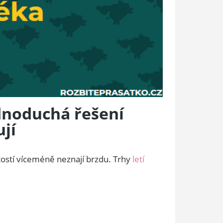
ednoduchá řešení
jí
stí víceméně neznají brzdu. Trhy
letí