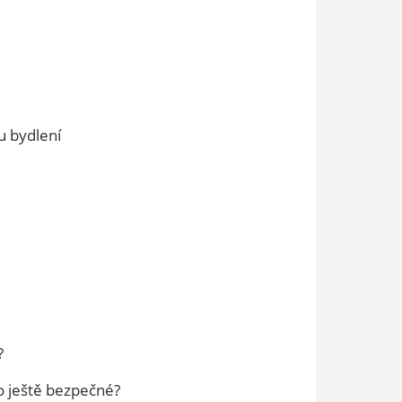
u bydlení
i
?
lo ještě bezpečné?