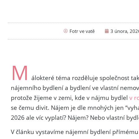
Fotr ve vatě
3 února, 202
M
álokteré téma rozděluje společnost ta
nájemního bydlení a bydlení ve vlastní nemov
protože žijeme v zemi, kde v nájmu bydlel
v r
se čemu divit. Nájem je dle mnohých jen “vyha
2026 ale víc vyplatí? Nájem? Nebo vlastní bydl
V článku vystavíme nájemní bydlení přímému 