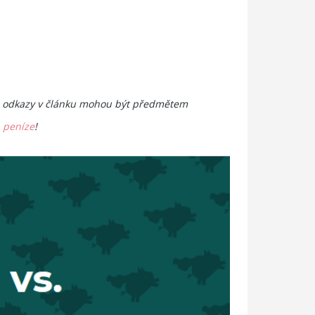
eré odkazy v článku mohou být předmětem
á peníze
!