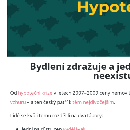
Bydlení zdražuje a j
neexistu
Od
hypoteční krize
v letech 2007–2009 ceny nemovito
vzhůru
– a ten český patří k
těm nejdivočejším
.
Lidé se kvůli tomu rozdělili na dva tábory:
jedni na růstu cen
vydělávají
,