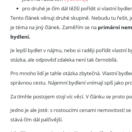
pro druhé je čím dál těžší pořídit si vlastní bydlen
Tento článek věnuji druhé skupině. Nebudu tu řešit, jest
je téma na jiný článek. Zaměřím se na
primární nem
bydlení.
Je lepší bydlet v nájmu, nebo si raději pořídit vlastn
otázka, ale odpověď zdaleka není tak černobílá.
Pro mnoho lidí je tahle otázka zbytečná. Vlastní bydl
správnou cestu. Nájemní bydlení vnímají spíš jako pr
Za tímhle postojem stojí víc věcí. V článku se proto p
Jedno je ale jisté: s rostoucími cenami nemovitostí s
stává čím dál palčivější.