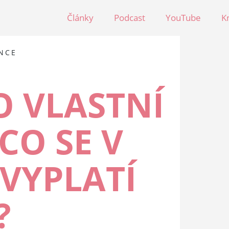
Články
Podcast
YouTube
K
NCE
O VLASTNÍ
CO SE V
 VYPLATÍ
?