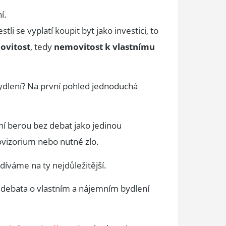
í.
li se vyplatí koupit byt jako investici, to
ovitost
, tedy
nemovitost k vlastnímu
í bydlení? Na první pohled jednoduchá
ení berou bez debat jako jedinou
ovizorium nebo nutné zlo.
odíváme na ty nejdůležitější.
e debata o vlastním a nájemním bydlení