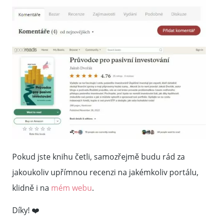
Pokud jste knihu četli, samozřejmě budu rád za
jakoukoliv upřímnou recenzi na jakémkoliv portálu,
klidně i na
mém webu
.
Díky! ❤️