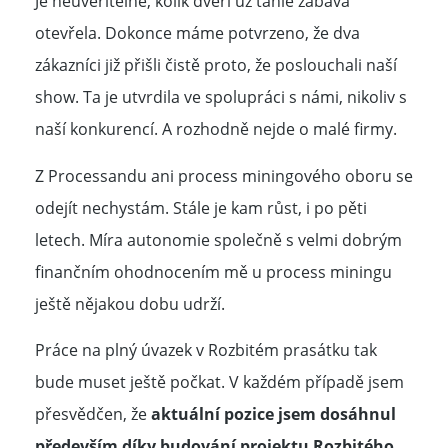
Je neuvěřitelné, kolik dveří už tahle zábava
otevřela. Dokonce máme potvrzeno, že dva
zákazníci již přišli čistě proto, že poslouchali naší
show. Ta je utvrdila ve spolupráci s námi, nikoliv s
naší konkurencí. A rozhodně nejde o malé firmy.
Z Processandu ani process miningového oboru se
odejít nechystám. Stále je kam růst, i po pěti
letech. Míra autonomie společně s velmi dobrým
finančním ohodnocením mě u process miningu
ještě nějakou dobu udrží.
Práce na plný úvazek v Rozbitém prasátku tak
bude muset ještě počkat. V každém případě jsem
přesvědčen, že
aktuální pozice jsem dosáhnul
především díky budování projektu Rozbitého