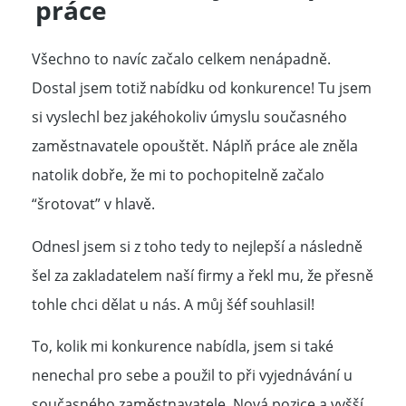
práce
Všechno to navíc začalo celkem nenápadně.
Dostal jsem totiž nabídku od konkurence! Tu jsem
si vyslechl bez jakéhokoliv úmyslu současného
zaměstnavatele opouštět. Náplň práce ale zněla
natolik dobře, že mi to pochopitelně začalo
“šrotovat” v hlavě.
Odnesl jsem si z toho tedy to nejlepší a následně
šel za zakladatelem naší firmy a řekl mu, že přesně
tohle chci dělat u nás. A můj šéf souhlasil!
To, kolik mi konkurence nabídla, jsem si také
nenechal pro sebe a použil to při vyjednávání u
současného zaměstnavatele. Nová pozice a vyšší