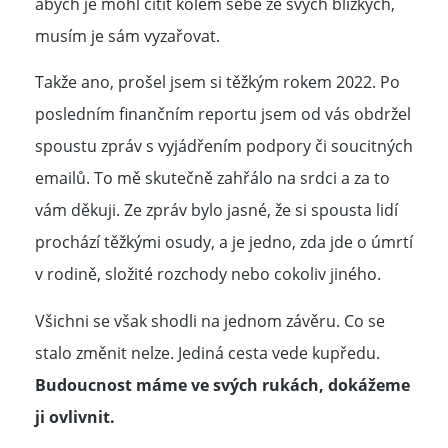
abych je mohl cítit kolem sebe ze svých blízkých,
musím je sám vyzařovat.
Takže ano, prošel jsem si těžkým rokem 2022. Po
posledním finančním reportu jsem od vás obdržel
spoustu zpráv s vyjádřením podpory či soucitných
emailů. To mě skutečně zahřálo na srdci a za to
vám děkuji. Ze zpráv bylo jasné, že si spousta lidí
prochází těžkými osudy, a je jedno, zda jde o úmrtí
v rodině, složité rozchody nebo cokoliv jiného.
Všichni se však shodli na jednom závěru. Co se
stalo změnit nelze. Jediná cesta vede kupředu.
Budoucnost máme ve svých rukách, dokážeme
ji ovlivnit.