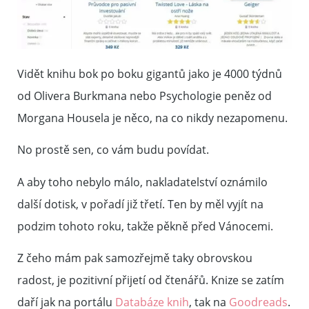
Vidět knihu bok po boku gigantů jako je 4000 týdnů
od Olivera Burkmana nebo Psychologie peněz od
Morgana Housela je něco, na co nikdy nezapomenu.
No prostě sen, co vám budu povídat.
A aby toho nebylo málo, nakladatelství oznámilo
další dotisk, v pořadí již třetí. Ten by měl vyjít na
podzim tohoto roku, takže pěkně před Vánocemi.
Z čeho mám pak samozřejmě taky obrovskou
radost, je pozitivní přijetí od čtenářů. Knize se zatím
daří jak na portálu
Databáze knih
, tak na
Goodreads
.