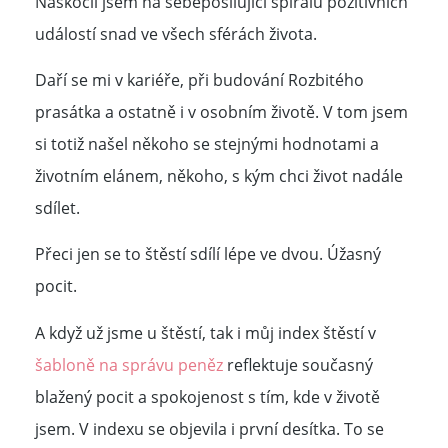
Naskočil jsem na sebeposilující spirálu pozitivních
událostí snad ve všech sférách života.
Daří se mi v kariéře, při budování Rozbitého
prasátka a ostatně i v osobním životě. V tom jsem
si totiž našel někoho se stejnými hodnotami a
životním elánem, někoho, s kým chci život nadále
sdílet.
Přeci jen se to štěstí sdílí lépe ve dvou. Úžasný
pocit.
A když už jsme u štěstí, tak i můj index štěstí v
šabloně na správu peněz
reflektuje současný
blažený pocit a spokojenost s tím, kde v životě
jsem. V indexu se objevila i první desítka. To se