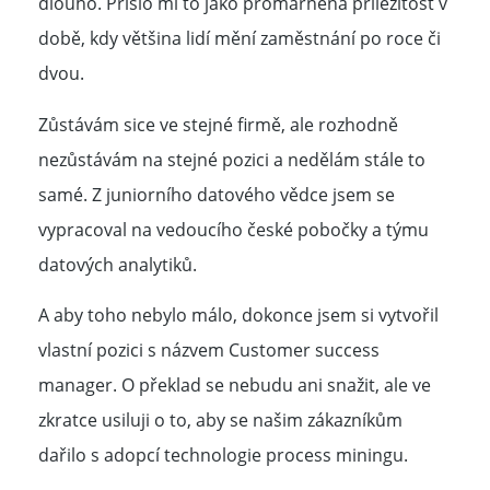
dlouho. Přišlo mi to jako promarněná příležitost v
době, kdy většina lidí mění zaměstnání po roce či
dvou.
Zůstávám sice ve stejné firmě, ale rozhodně
nezůstávám na stejné pozici a nedělám stále to
samé. Z juniorního datového vědce jsem se
vypracoval na vedoucího české pobočky a týmu
datových analytiků.
A aby toho nebylo málo, dokonce jsem si vytvořil
vlastní pozici s názvem Customer success
manager. O překlad se nebudu ani snažit, ale ve
zkratce usiluji o to, aby se našim zákazníkům
dařilo s adopcí technologie process miningu.