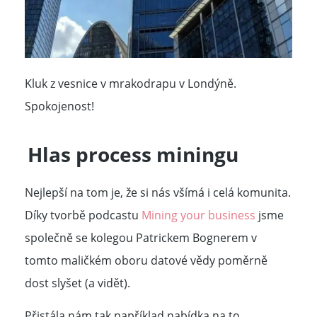
Kluk z vesnice v mrakodrapu v Londýně.
Spokojenost!
Hlas process miningu
Nejlepší na tom je, že si nás všímá i celá komunita.
Díky tvorbě podcastu
Mining your business
jsme
společně se kolegou Patrickem Bognerem v
tomto maličkém oboru datové vědy poměrně
dost slyšet (a vidět).
Přistála nám tak například nabídka na to,