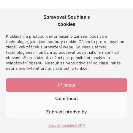
Mediální smršť
Spravovat Souhlas s
cookies
Mediální ohlas na sebe po vydání knihy také
K ukládání a přístupu k informacím o zařízení používám
nenechal dlouho čekat. Ještě před vydáním jsem měl
technologie, jako jsou soubory cookie. Dělám to proto, abychom
zlepšil váš zážitek z prohlížení webu. Souhlas s těmito
tu čest se objevit v
časopise Finmag
jako
technologiemi mi umožní zpracovávat údaje, jako je například
chování při procházení, což mi pak pomáhá při analýze a
“finfluencer” po boku
Vojty Žižky
a
Ondry
vylepšování obsahu. Nesouhlas nebo odvolání souhlasu může
Koběrského
.
nepříznivě ovlivnit určité vlastnosti a funkce.
Přijmout
Odmítnout
Zobrazit předvolby
Zásady cookies
GDPR