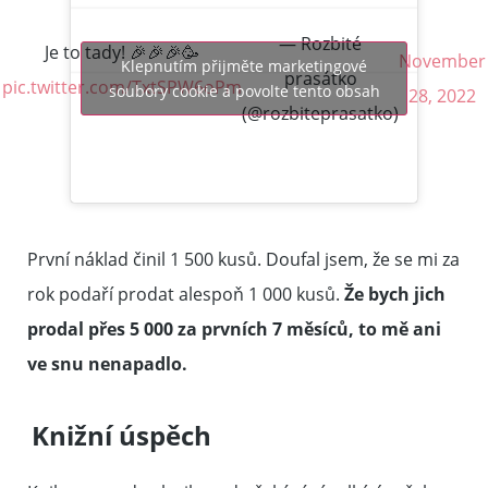
— Rozbité
Je to tady! 🎉🎉🎉🥳
November
Klepnutím přijměte marketingové
prasátko
pic.twitter.com/TxtSPW6oPm
soubory cookie a povolte tento obsah
28, 2022
(@rozbiteprasatko)
První náklad činil 1 500 kusů. Doufal jsem, že se mi za
rok podaří prodat alespoň 1 000 kusů.
Že bych jich
prodal přes 5 000 za prvních 7 měsíců, to mě ani
ve snu nenapadlo.
Knižní úspěch