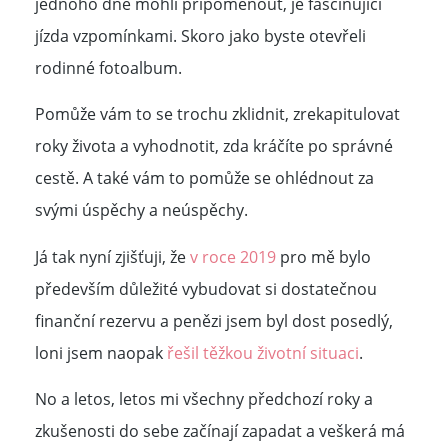
jednoho dne mohli připomenout, je fascinující
jízda vzpomínkami. Skoro jako byste otevřeli
rodinné fotoalbum.
Pomůže vám to se trochu zklidnit, zrekapitulovat
roky života a vyhodnotit, zda kráčíte po správné
cestě. A také vám to pomůže se ohlédnout za
svými úspěchy a neúspěchy.
Já tak nyní zjišťuji, že
v roce 2019
pro mě bylo
především důležité vybudovat si dostatečnou
finanční rezervu a penězi jsem byl dost posedlý,
loni jsem naopak
řešil těžkou životní situaci
.
No a letos, letos mi všechny předchozí roky a
zkušenosti do sebe začínají zapadat a veškerá má