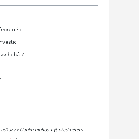
ý fenomén
nvestic
ravdu bát?
?
eré odkazy v článku mohou být předmětem