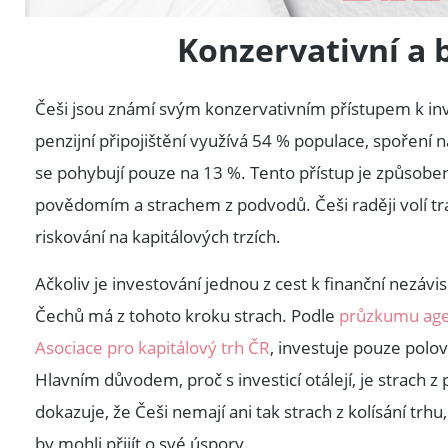
Konzervativní a 
Češi jsou známí svým konzervativním přístupem k in
penzijní připojištění využívá 54 % populace, spoření 
se pohybují pouze na 13 %. Tento přístup je způsobe
povědomím a strachem z podvodů. Češi raději volí tr
riskování na kapitálových trzích.
Ačkoliv je investování jednou z cest k finanční nezáv
Čechů má z tohoto kroku strach. Podle
průzkumu age
Asociace pro kapitálový trh ČR
, investuje pouze polov
Hlavním důvodem, proč s investicí otálejí, je strach z
dokazuje, že Češi nemají ani tak strach z kolísání trhu
by mohli přijít o své úspory.