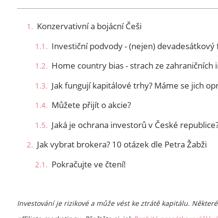
Konzervativní a bojácní Češi
Investiční podvody - (nejen) devadesátkov
Home country bias - strach ze zahraničních i
Jak fungují kapitálové trhy? Máme se jich op
Můžete přijít o akcie?
Jaká je ochrana investorů v České republice
Jak vybrat brokera? 10 otázek dle Petra Žabži
Pokračujte ve čtení!
Investování je rizikové a může vést ke ztrátě kapitálu. Někt