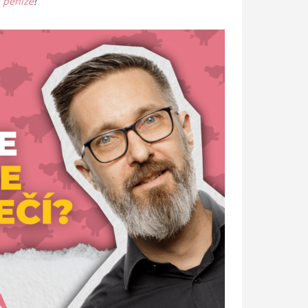
á peníze
!