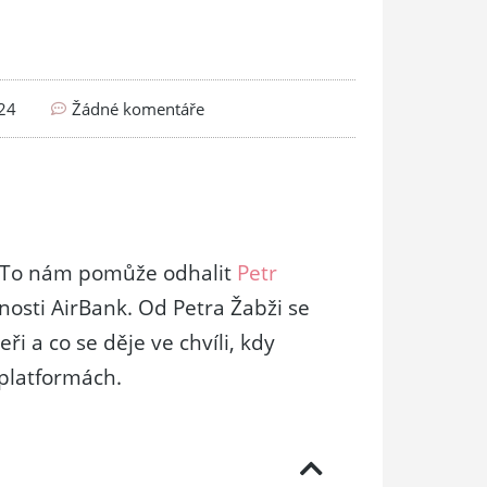
024
Žádné komentáře
č? To nám pomůže odhalit
Petr
čnosti AirBank. Od Petra Žabži se
eři a co se děje ve chvíli, kdy
 platformách.