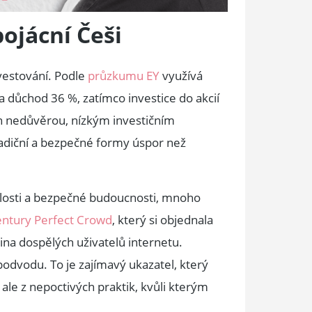
bojácní
Češi
vestování. Podle
průzkumu EY
využívá
na důchod 36 %, zatímco investice do akcií
n nedůvěrou, nízkým investičním
adiční a bezpečné formy úspor než
islosti a bezpečné budoucnosti, mnoho
ntury Perfect Crowd
, který si objednala
ina dospělých uživatelů internetu.
 podvodu. To je zajímavý ukazatel, který
, ale z nepoctivých praktik, kvůli kterým