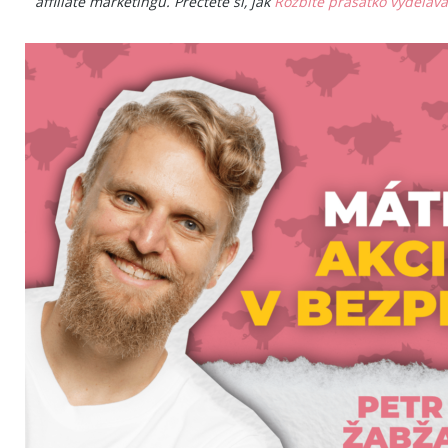
affiliate marketingu. Přečtěte si, jak
Rozbité prasátko vyděláv