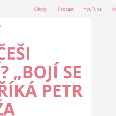
Články
Podcast
YouTube
K
Y
ČEŠI
? „BOJÍ SE
ŘÍKÁ PETR
ŽA