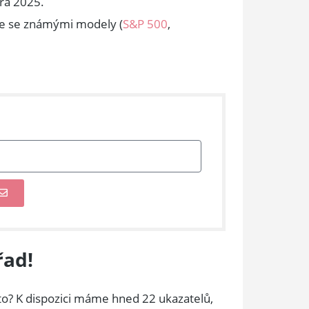
ra 2025.
je se známými modely (
S&P 500
,
řad!
kto? K dispozici máme hned 22 ukazatelů,