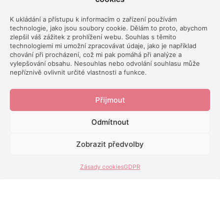
K ukládání a přístupu k informacím o zařízení používám
Spotify
technologie, jako jsou soubory cookie. Dělám to proto, abychom
zlepšil váš zážitek z prohlížení webu. Souhlas s těmito
technologiemi mi umožní zpracovávat údaje, jako je například
chování při procházení, což mi pak pomáhá při analýze a
vylepšování obsahu. Nesouhlas nebo odvolání souhlasu může
nepříznivě ovlivnit určité vlastnosti a funkce.
iTunes
Přijmout
Odmítnout
Zobrazit předvolby
Google
Zásady cookies
GDPR
Líbí se vám podcast?