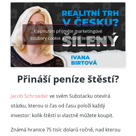
Klepnutím přijměte marketingové
soubory cookie a povolte tento obsah
Přináší peníze štěstí?
Jacob Schroeder
ve svém Substacku otevírá
otázku, kterou si čas od času položí každý
investor: kolik štěstí si vlastně můžete koupit.
Známá hranice 75 tisíc dolarů ročně, nad kterou