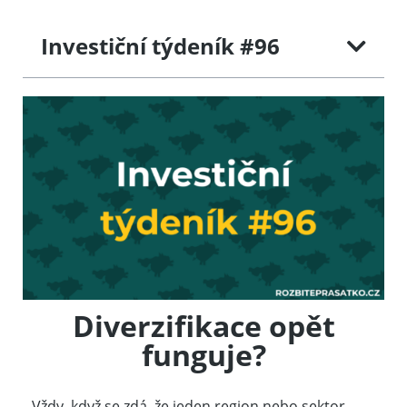
Investiční týdeník #96
Diverzifikace opět
funguje?
Vždy, když se zdá, že jeden region nebo sektor