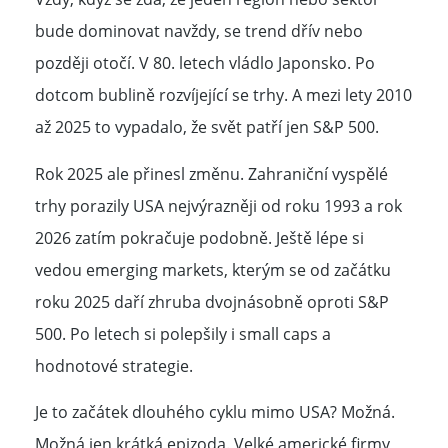
bude dominovat navždy, se trend dřív nebo
později otočí. V 80. letech vládlo Japonsko. Po
dotcom bublině rozvíjející se trhy. A mezi lety 2010
až 2025 to vypadalo, že svět patří jen S&P 500.
Rok 2025 ale přinesl změnu. Zahraniční vyspělé
trhy porazily USA nejvýrazněji od roku 1993 a rok
2026 zatím pokračuje podobně. Ještě lépe si
vedou emerging markets, kterým se od začátku
roku 2025 daří zhruba dvojnásobně oproti S&P
500. Po letech si polepšily i small caps a
hodnotové strategie.
Je to začátek dlouhého cyklu mimo USA? Možná.
Možná jen krátká epizoda. Velké americké firmy