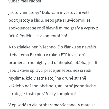
vůbec měli radost.
Jak to vnímáte vy? Dalo vám investování větší
pocit jistoty a klidu, nebo jste si uvědomili, že
spokojenost se rodí hlavně mimo grafy a výpisy z
účtu? Podělte se v komentářích!
A to zdaleka není všechno. Do článku se nevešlo
třeba téma Bitcoinu v rukou ETF investorů,
proměna trhu high yield dluhopisů, otázka, jestli
jsou aktivní správci přece jen lepší, než si rádi
myslíme, kdo vlastně stojí na druhé straně
každého našeho obchodu, ani proč jednoduché
strategie často porážejí ty komplexní.
V epizodě to ale probereme všechno. A máte se