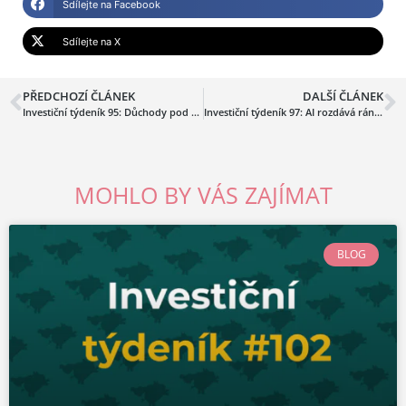
Sdílejte na Facebook
Sdílejte na X
PŘEDCHOZÍ ČLÁNEK
DALŠÍ ČLÁNEK
Investiční týdeník 95: Důchody pod tlakem, komodity na houpačce a mýty investičních strategií
Investiční týdeník 97: AI rozdává rány, víra a 36 % navrch
MOHLO BY VÁS ZAJÍMAT
BLOG