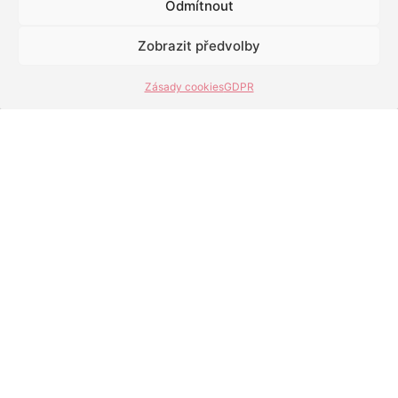
0
KOMENTÁŘE
Odmítnout
Zobrazit předvolby
Zásady cookies
GDPR
O Rozbitém prasátku
Napište prasátku!
Zásluhy
Obchodní podmínky
GDPR