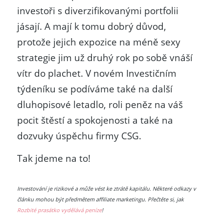
investoři s diverzifikovanými portfolii
jásají. A mají k tomu dobrý důvod,
protože jejich expozice na méně sexy
strategie jim už druhý rok po sobě vnáší
vítr do plachet. V novém Investičním
týdeníku se podíváme také na další
dluhopisové letadlo, roli peněz na váš
pocit štěstí a spokojenosti a také na
dozvuky úspěchu firmy CSG.
Tak jdeme na to!
Investování je rizikové a může vést ke ztrátě kapitálu. Některé odkazy v
článku mohou být předmětem affiliate marketingu. Přečtěte si, jak
Rozbité prasátko vydělává peníze
!