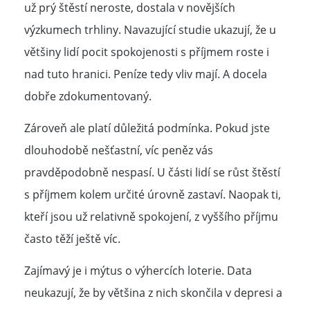
už prý štěstí neroste, dostala v novějších
výzkumech trhliny. Navazující studie ukazují, že u
většiny lidí pocit spokojenosti s příjmem roste i
nad tuto hranici. Peníze tedy vliv mají. A docela
dobře zdokumentovaný.
Zároveň ale platí důležitá podmínka. Pokud jste
dlouhodobě nešťastní, víc peněz vás
pravděpodobně nespasí. U části lidí se růst štěstí
s příjmem kolem určité úrovně zastaví. Naopak ti,
kteří jsou už relativně spokojení, z vyššího příjmu
často těží ještě víc.
Zajímavý je i mýtus o výhercích loterie. Data
neukazují, že by většina z nich skončila v depresi a