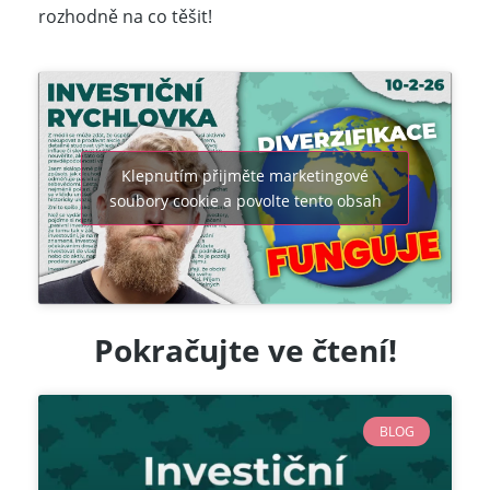
rozhodně na co těšit!
Klepnutím přijměte marketingové
soubory cookie a povolte tento obsah
Pokračujte ve
čtení!
BLOG