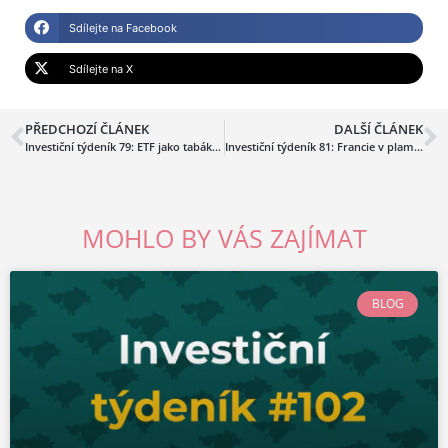
Sdílejte na Facebook
Sdílejte na X
PŘEDCHOZÍ ČLÁNEK
DALŠÍ ČLÁNEK
Investiční týdeník 79: ETF jako tabákovky? Inflace, slabší výnosy investorů a riziková prémie u dluhopisů
Investiční týdeník 81: Francie v plamenech, Amerika v euforii a jedno velké české rozloučení
MOHLO BY VÁS ZAJÍMAT
BLOG