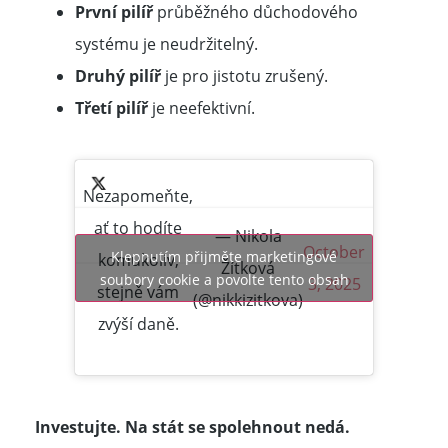
První pilíř
průběžného důchodového
systému je neudržitelný.
Druhý pilíř
je pro jistotu zrušený.
Třetí pilíř
je neefektivní.
Nezapomeňte,
ať to hodíte
— Nikola
October
Klepnutím přijměte marketingové
komukoliv,
Žítková
soubory cookie a povolte tento obsah
3, 2025
stejně vám
(@nikkizitkova)
zvýší daně.
Investujte. Na stát se spolehnout nedá.