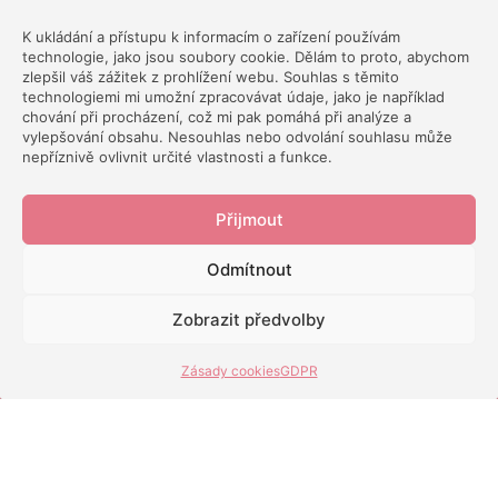
0
KOMENTÁŘE
K ukládání a přístupu k informacím o zařízení používám
technologie, jako jsou soubory cookie. Dělám to proto, abychom
zlepšil váš zážitek z prohlížení webu. Souhlas s těmito
technologiemi mi umožní zpracovávat údaje, jako je například
chování při procházení, což mi pak pomáhá při analýze a
vylepšování obsahu. Nesouhlas nebo odvolání souhlasu může
nepříznivě ovlivnit určité vlastnosti a funkce.
Přijmout
Odmítnout
Zobrazit předvolby
Zásady cookies
GDPR
O Rozbitém prasátku
Napište prasátku!
Zásluhy