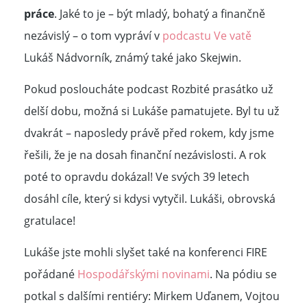
práce
. Jaké to je – být mladý, bohatý a finančně
nezávislý – o tom vypráví v
podcastu Ve vatě
Lukáš Nádvorník, známý také jako Skejwin.
Pokud posloucháte podcast Rozbité prasátko už
delší dobu, možná si Lukáše pamatujete. Byl tu už
dvakrát – naposledy právě před rokem, kdy jsme
řešili, že je na dosah finanční nezávislosti. A rok
poté to opravdu dokázal! Ve svých 39 letech
dosáhl cíle, který si kdysi vytyčil. Lukáši, obrovská
gratulace!
Lukáše jste mohli slyšet také na konferenci FIRE
pořádané
Hospodářskými novinami
. Na pódiu se
potkal s dalšími rentiéry: Mirkem Uďanem, Vojtou