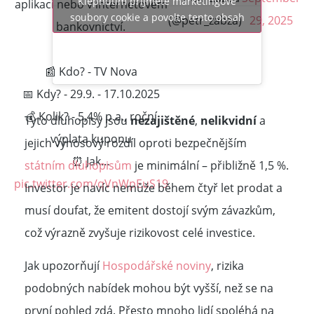
Klepnutím přijměte marketingové
aplikaci nebo v internetovém
soubory cookie a povolte tento obsah
(@petr_zabza)
29, 2025
bankovnictví.
📰 Kdo? - TV Nova
📅 Kdy? - 29.9. - 17.10.2025
💰 Kolik? - 5,4% p.a., roční
Tyto dluhopisy jsou
nezajištěné
,
nelikvidní
a
výplata kuponu
jejich výnosový rozdíl oproti bezpečnějším
⏰ Jak…
státním dluhopisům
je minimální – přibližně 1,5 %.
pic.twitter.com/qVnWpEuS19
Investor je navíc nemůže během čtyř let prodat a
musí doufat, že emitent dostojí svým závazkům,
což výrazně zvyšuje rizikovost celé investice.
Jak upozorňují
Hospodářské noviny
, rizika
podobných nabídek mohou být vyšší, než se na
první pohled zdá. Přesto mnoho lidí spoléhá na