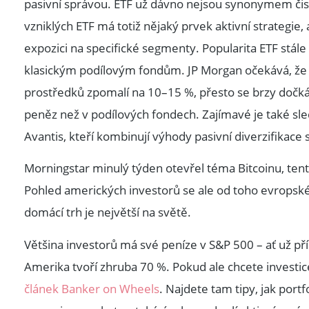
pasivní správou. ETF už dávno nejsou synonymem čist
vzniklých ETF má totiž nějaký prvek aktivní strategie
expozici na specifické segmenty. Popularita ETF stále
klasickým podílovým fondům. JP Morgan očekává, že m
prostředků zpomalí na 10–15 %, přesto se brzy dočk
peněz než v podílových fondech. Zajímavé je také sle
Avantis, kteří kombinují výhody pasivní diverzifikace
Morningstar minulý týden otevřel téma Bitcoinu, ten
Pohled amerických investorů se ale od toho evropského
domácí trh je největší na světě.
Většina investorů má své peníze v S&P 500 – ať už př
Amerika tvoří zhruba 70 %. Pokud ale chcete investice
článek Banker on Wheels
. Najdete tam tipy, jak port