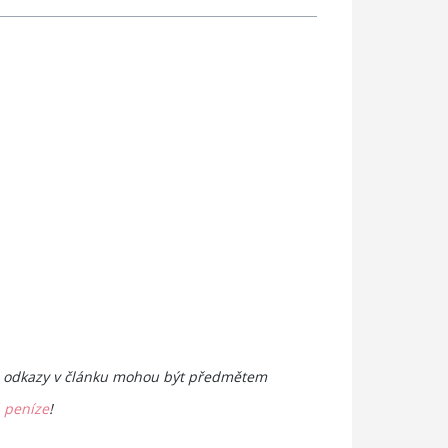
eré odkazy v článku mohou být předmětem
á peníze
!