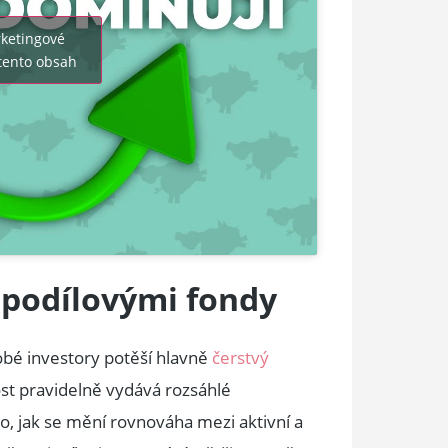
ketingové
 tento obsah
d podílovými fondy
dobé investory potěší hlavně
čerstvý
t pravidelně vydává rozsáhlé
o, jak se mění rovnováha mezi aktivní a