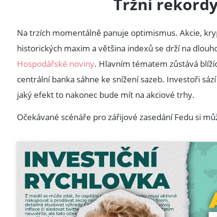
Tržní rekordy
Na trzích momentálně panuje optimismus. Akcie, kryp
historických maxim a většina indexů se drží na dlou
Hospodářské noviny
. Hlavním tématem zůstává blížíc
centrální banka sáhne ke snížení sazeb. Investoři sází n
jaký efekt to nakonec bude mít na akciové trhy.
Očekávané scénáře pro zářijové zasedání Fedu si mů