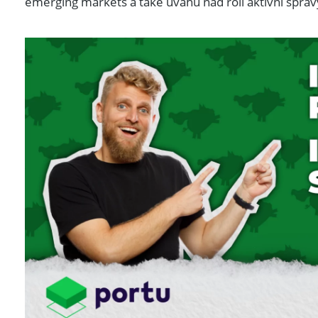
emerging markets a také úvahu nad rolí aktivní správ