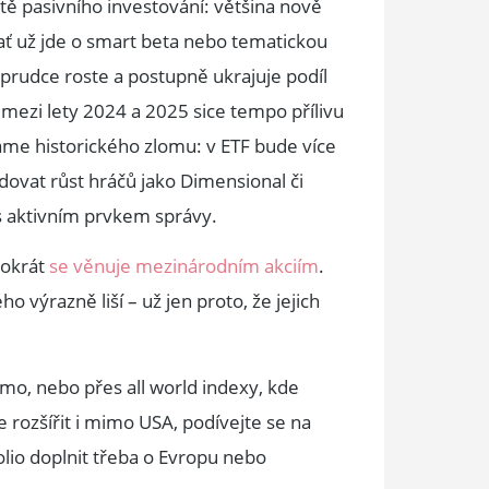
ě pasivního investování: většina nově
, ať už jde o smart beta nebo tematickou
 prudce roste a postupně ukrajuje podíl
ezi lety 2024 a 2025 sice tempo přílivu
áme historického zlomu: v ETF bude více
dovat růst hráčů jako Dimensional či
 s aktivním prvkem správy.
tokrát
se věnuje mezinárodním akciím
.
 výrazně liší – už jen proto, že jejich
ímo, nebo přes all world indexy, kde
 rozšířit i mimo USA, podívejte se na
folio doplnit třeba o Evropu nebo