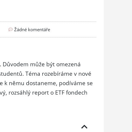
Žádné komentáře
né. Důvodem může být omezená
 studentů. Téma rozebíráme v nové
ž se k němu dostaneme, podíváme se
ý, rozsáhlý report o ETF fondech