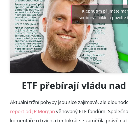
Klepnutím přijměte mar
soubory cookie a povolte
ETF přebírají vládu na
Aktuální tržní pohyby jsou sice zajímavé, ale dlouho
report od JP Morgan
věnovaný ETF fondům. Společnos
komentáře o trzích a tentokrát se zaměřila právě na t