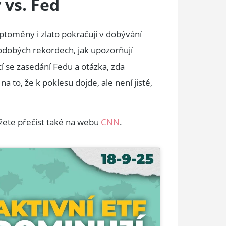
 vs. Fed
toměny i zlato pokračují v dobývání
hodobých rekordech, jak upozorňují
í se zasedání Fedu a otázka, zda
a to, že k poklesu dojde, ale není jisté,
žete přečíst také na webu
CNN
.