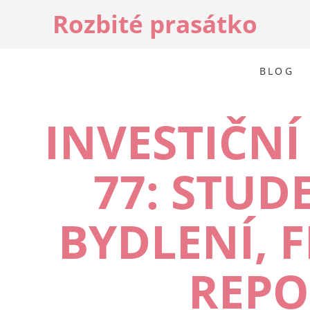
Rozbité prasátko
BLOG
INVESTIČNÍ
77: STUD
BYDLENÍ, F
REPO