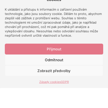
K ukládání a přístupu k informacím o zařízení používám
Spotify
technologie, jako jsou soubory cookie. Dělám to proto, abychom
zlepšil váš zážitek z prohlížení webu. Souhlas s těmito
technologiemi mi umožní zpracovávat údaje, jako je například
chování při procházení, což mi pak pomáhá při analýze a
vylepšování obsahu. Nesouhlas nebo odvolání souhlasu může
nepříznivě ovlivnit určité vlastnosti a funkce.
iTunes
Přijmout
Odmítnout
Zobrazit předvolby
Google
Zásady cookies
GDPR
Líbí se vám podcast?