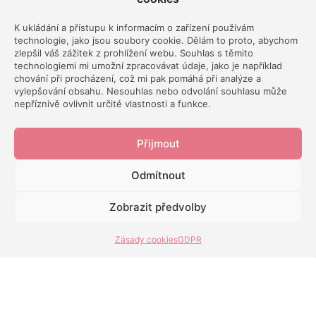
K ukládání a přístupu k informacím o zařízení používám
Spotify
technologie, jako jsou soubory cookie. Dělám to proto, abychom
zlepšil váš zážitek z prohlížení webu. Souhlas s těmito
technologiemi mi umožní zpracovávat údaje, jako je například
chování při procházení, což mi pak pomáhá při analýze a
vylepšování obsahu. Nesouhlas nebo odvolání souhlasu může
nepříznivě ovlivnit určité vlastnosti a funkce.
iTunes
Přijmout
Odmítnout
Zobrazit předvolby
Google
Zásady cookies
GDPR
Líbí se vám podcast?