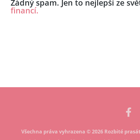
Žádný spam. Jen to nejlepší ze sv
financí.
Všechna práva vyhrazena © 2026 Rozbité prasá