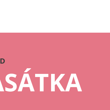
OD
ASÁTKA