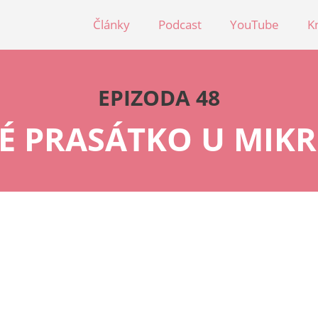
Články
Podcast
YouTube
K
EPIZODA 48
TÉ PRASÁTKO U MIK