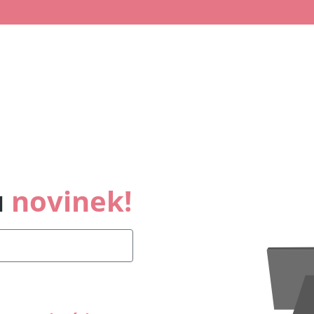
u
novinek!