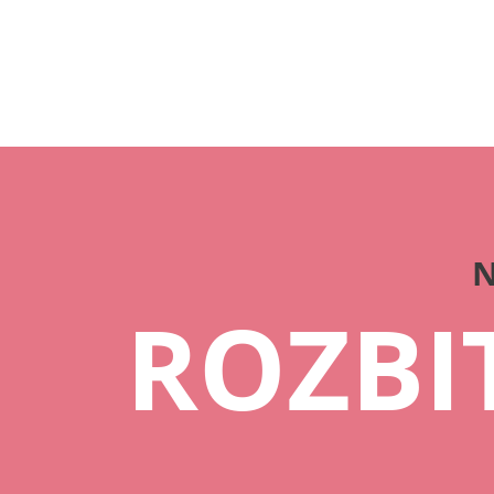
N
ROZBI