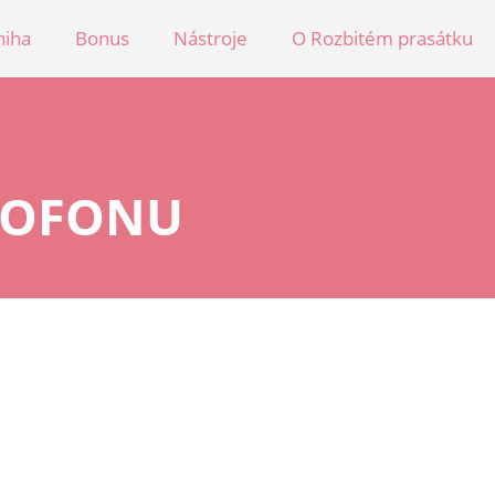
niha
Bonus
Nástroje
O Rozbitém prasátku
ROFONU