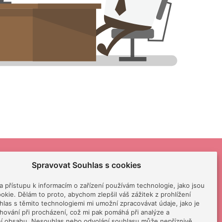
Spravovat Souhlas s cookies
 a přístupu k informacím o zařízení používám technologie, jako jsou
okie. Dělám to proto, abychom zlepšil váš zážitek z prohlížení
las s těmito technologiemi mi umožní zpracovávat údaje, jako je
chování při procházení, což mi pak pomáhá při analýze a
rasátku!
Zásluhy
Obchodní podmínky
í obsahu. Nesouhlas nebo odvolání souhlasu může nepříznivě